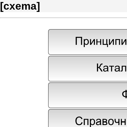
[
cxema
]