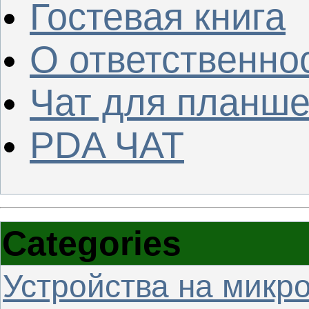
Гостевая книга
О ответственно
Чат для планше
PDA ЧАТ
Categories
Устройства на микр