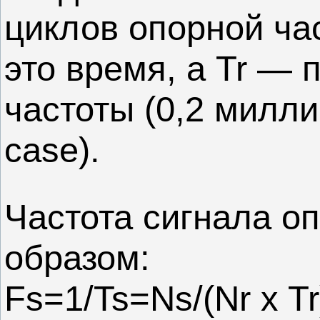
циклов опорной ча
это время, а Tr — 
частоты (0,2 милли
case).
Частота сигнала 
образом:
Fs=1/Ts=Ns/(Nr x Tr