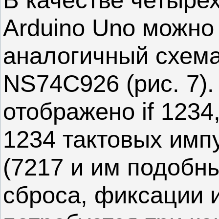
Arduino Uno можно 
аналогичный схема
NS74C926 (рис. 7)
отображено if 1234
1234 тактовых импу
(7217 и им подобны
сброса, фиксации и