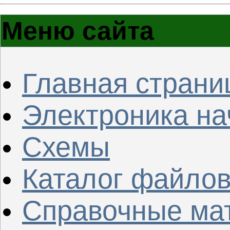
Меню сайта
Главная страни
Электроника н
Схемы
Каталог файло
Справочные ма