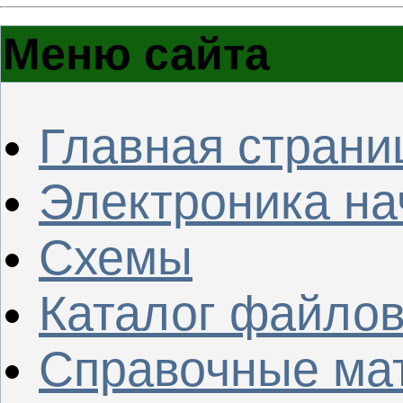
Меню сайта
Главная страни
Электроника н
Схемы
Каталог файло
Справочные ма