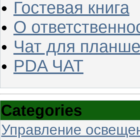
Гостевая книга
О ответственно
Чат для планше
PDA ЧАТ
Categories
Управление освеще