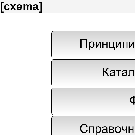
[
cxema
]