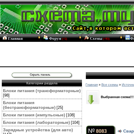
Главная
Форум
Схемы
Ф
(+5)
(+93)
Категории раздела
Главная
»
Все схемы
»
Источни
Блоки питания (трансформаторные)
[98]
Выбранная схема!!!
Блоки питания
(бестрансформаторные)
[25]
Блоки питания (импульсные)
[108]
Блоки питания (лабораторные)
[104]
Зарядные устройства (для авто)
8083
Свар