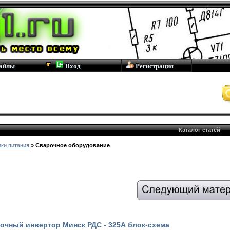
айлы
Вход
Регистрация
Каталог статей
ки питания
»
Cварочное оборудование
очный инвертор Минск РДС - 325А блок-схема