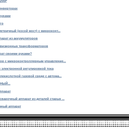
200Р
инверторах
руками
го
тричный (косой мост) с микроконт...
арат из аккумуляторов
левизионных трансформаторов
рат своими руками?
ор с микроконтроллерным управление...
 электронной регулировкой тока
екислотной газовой среде с автома...
ЫЙ...
ппарат
арочный аппарат из деталей старых ...
чный аппарат