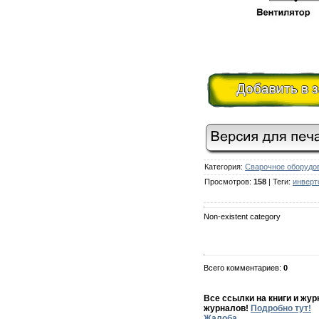
Добавить в 
Категория
:
Cварочное оборудо
Просмотров
:
158
|
Теги
:
инверт
Non-existent category
Всего комментариев
:
0
Все ссылки на книги и жу
журналов!
Подробно тут!
Жалоба