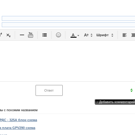
Шрифт
лы с похожим названием
ДС - 325А блок-схема
 плата GPV290 схема