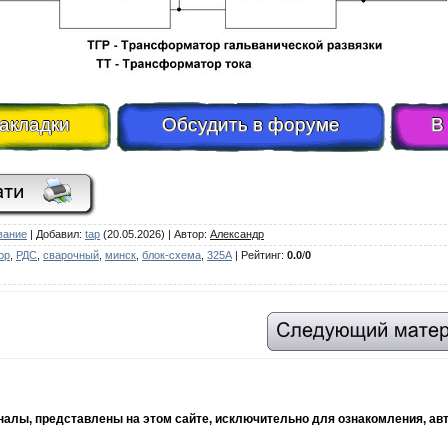
закладки
Обсудить в форуме
В
вание
|
Добавил
:
tap
(20.05.2026) |
Автор
:
Александр
ор
,
РДС
,
сварочный
,
минск
,
блок-схема
,
325А
|
Рейтинг
:
0.0
/
0
рналы, представлены на этом сайте, исключительно для ознакомления, ав