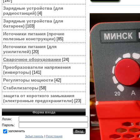
[147]
Зарядные устройства (для
радиостанций)
[4]
Зарядные устройства (для
батареек)
[103]
Источники питания (прочие
полезные конструкции)
[85]
Источники питания (для
усилителей)
[20]
Cварочное оборудование
[24]
Преобразователи напряжения
(инверторы)
[141]
Регуляторы мощности
[42]
Стабилизаторы
[58]
защита от короткого замыкания
(электронные предохранители)
[23]
Форма входа
Логин:
Пароль:
запомнить
Забыл пароль
|
Регистрация