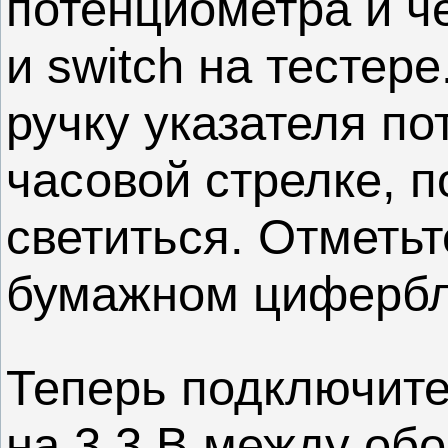
потенциометра и ч
и switch на тестер
ручку указателя п
часовой стрелке, п
светиться. Отметьт
бумажном цифербла
Теперь подключите
на 3,3 В между об