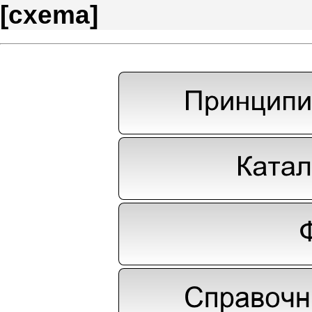
[
cxema
]