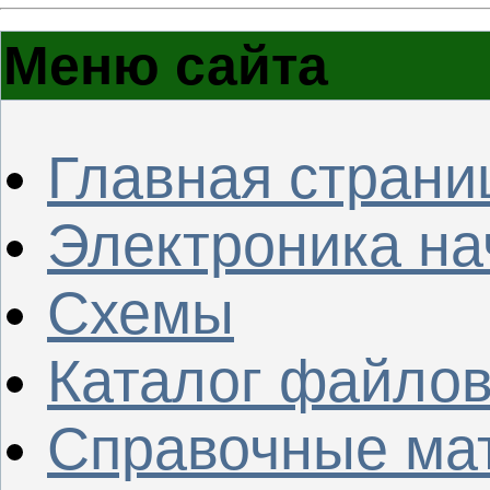
Меню сайта
Главная страни
Электроника н
Схемы
Каталог файло
Справочные ма