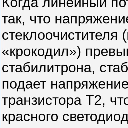
Когда линейный по
так, что напряжени
стеклоочистителя 
«крокодил») превы
стабилитрона, ста
подает напряжение
транзистора T2, чт
красного светодио