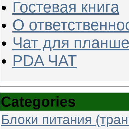
Гостевая книга
О ответственно
Чат для планше
PDA ЧАТ
Categories
Блоки питания (тра