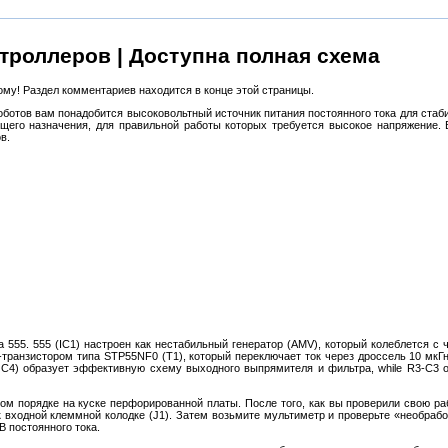
троллеров | Доступна полная схема
му! Раздел комментариев находится в конце этой страницы.
отов вам понадобится высоковольтный источник питания постоянного тока для стаб
бщего назначения, для правильной работы которых требуется высокое напряжение.
в.
55. 555 (IC1) настроен как нестабильный генератор (AMV), который колеблется с 
транзистором типа STP55NF0 (T1), который переключает ток через дроссель 10 мкГ
и C4) образует эффективную схему выходного выпрямителя и фильтра, while R3-C3 
ом порядке на куске перфорированной платы. После того, как вы проверили свою ра
к входной клеммной колодке (J1). Затем возьмите мультиметр и проверьте «необраб
В постоянного тока.