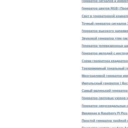
Генератор сигналов и инверт
Генератор цветов RGB | Про
Свет в генераторной комнате
Точный генератор сигналов 1
Генератор высокого напряже
Звуковой генератор «тик-так
Генератор телевизионных ша
Генератор мелодий с инстру
Схема генератора квадратног
Трехрежимный тональный ген
Многоцелевой генератор имп
Импульсный генератор | Дос
Самый маленький генератор
Генератор световых узоров н
Генератор синусоидальных с
Введение в Raspberry Pi Pic
Простой генератор тройной 