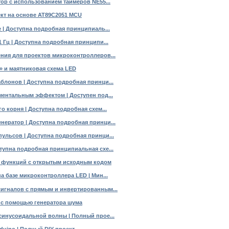
ор с использованием таймеров NE55...
ект на основе AT89C2051 MCU
 | Доступна подробная принципиаль...
 Гц | Доступна подробная принципи...
ния для проектов микроконтроллеров...
» и маятниковая схема LED
блонов | Доступна подробная принци...
ментальным эффектом | Доступен под...
о корня | Доступна подробная схем...
ератор | Доступна подробная принци...
ульсов | Доступна подробная принци...
тупна подробная принципиальная схе...
 функций с открытым исходным кодом
а базе микроконтроллера LED | Мин...
игналов с прямым и инвертированным...
o с помощью генератора шума
синусоидальной волны | Полный прое...