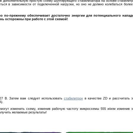
ив дополнительную простую схему шунтирующего стабилизатора на основе стабилитр
ться в зависимости от подключенной нагрузки, но оно не должно колебаться боле
, но по-прежнему обеспечивает достаточно энергии для потенциального напад
нь осторожны при работе с этой схемой!
 27 В. Затем вам следует использовать
стабилитрон
в качестве ZD и рассчитать з
А).
и могут изменить схему, изменив рабочую частоту микросхемы 555 и/или изменив 
получить желаемые результаты!