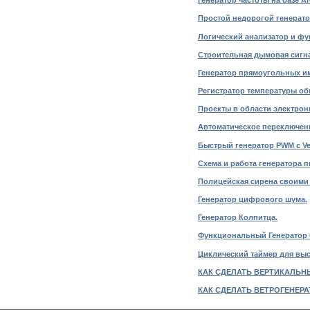
Генератор частоты на базе A
Простой недорогой генератор
Логический анализатор и фу
Строительная дымовая сигна
Генератор прямоугольных им
Регистратор температуры обм
Проекты в области электроник
Автоматическое переключени
Быстрый генератор PWM с Ve
Схема и работа генератора 
Полицейская сирена своими р
Генератор цифрового шума.
Генератор Колпитца.
Функциональный Генератор
Циклический таймер для выс
КАК СДЕЛАТЬ ВЕРТИКАЛЬН
КАК СДЕЛАТЬ ВЕТРОГЕНЕРА