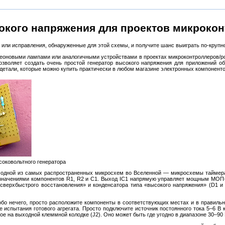
окого напряжения для проектов микрокон
или исправления, обнаруженные для этой схемы, и получите шанс выиграть по-крупно
оновыми лампами или аналогичными устройствами в проектах микроконтроллеров/роб
озволяет создать очень простой генератор высокого напряжения для приложений о
детали, которые можно купить практически в любом магазине электронных компоненто
соковольтного генератора
одной из самых распространенных микросхем во Вселенной — микросхемы таймера 5
 значениями компонентов R1, R2 и C1. Выход IC1 напрямую управляет мощным МОП-
«сверхбыстрого восстановления» и конденсатора типа «высокого напряжения» (D1 
собо нечего, просто расположите компоненты в соответствующих местах и в правильн
 испытания готового агрегата. Просто подключите источник постоянного тока 5–6 В 
е на выходной клеммной колодке (J2). Оно может быть где угодно в диапазоне 30–90 