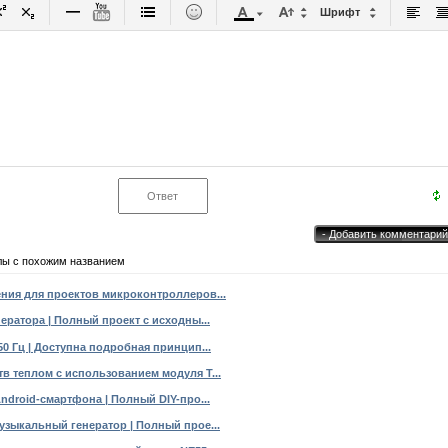
Шрифт
лы с похожим названием
ния для проектов микроконтроллеров...
ератора | Полный проект с исходны...
0 Гц | Доступна подробная принцип...
в теплом с использованием модуля T...
ndroid-смартфона | Полный DIY-про...
узыкальный генератор | Полный прое...