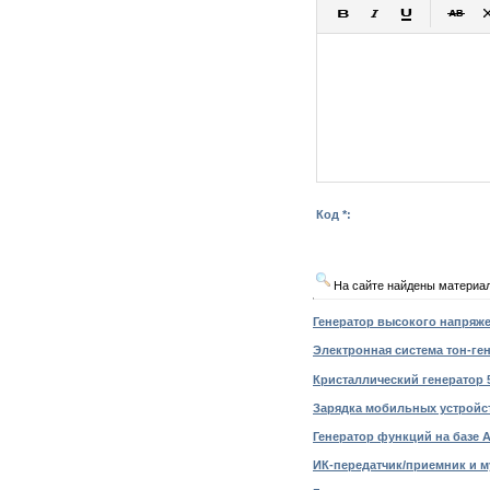
Код *:
На сайте найдены материа
Генератор высокого напряже
Электронная система тон-ген
Кристаллический генератор 5
Зарядка мобильных устройст
Генератор функций на базе A
ИК-передатчик/приемник и м