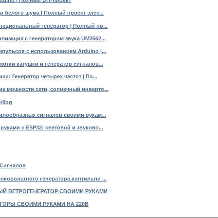
rduino | Полный DIY-проект
 белого шума | Полный проект элек...
нкциональный генератор | Полный пр...
лизация с генератором звука UM3562...
пульсов с использованием Arduino |...
отки катушки и генератор сигналов...
и: Генератор четырех частот | По...
е мощности сети, солнечный инверто...
rilog
пилообразных сигналов своими рукам...
уками с ESP32: световой и звуково...
 Сигналов
оковольтного генератора коптильни ...
ЫЙ ВЕТРОГЕНЕРАТОР СВОИМИ РУКАМИ
ТОРЫ СВОИМИ РУКАМИ НА 220В