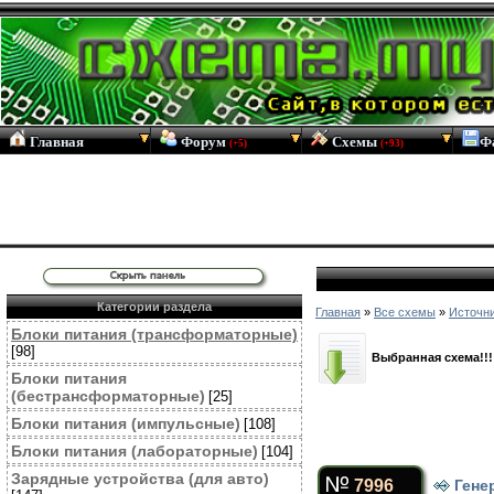
Главная
Форум
Схемы
Ф
(+5)
(+93)
Категории раздела
Главная
»
Все схемы
»
Источни
Блоки питания (трансформаторные)
[98]
Выбранная схема!!!
Блоки питания
(бестрансформаторные)
[25]
Блоки питания (импульсные)
[108]
Блоки питания (лабораторные)
[104]
Зарядные устройства (для авто)
7996
Гене