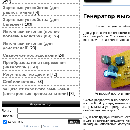
[147]
Зарядные устройства (для
радиостанций)
[4]
Генератор выс
Зарядные устройства (для
батареек)
[103]
Комментируйте ошибки 
Источники питания (прочие
Для управления небольшими не
полезные конструкции)
[85]
быстрой работы. Эта схема п
используются легкодоступные 
Источники питания (для
усилителей)
[20]
Cварочное оборудование
[24]
Преобразователи напряжения
(инверторы)
[141]
Регуляторы мощности
[42]
Стабилизаторы
[58]
защита от короткого замыкания
(электронные предохранители)
[23]
Авторский прототип вы
Схема разработана на основе 
(около 68 кГц), определяемой
Форма входа
(L1). Комбинация диода типа 
снабберную цепь для T1.
Логин:
Пароль:
Ну, о конструкции говорить о
можете провести предполетные
запомнить
выходное напряжение, доступно
Забыл пароль
|
Регистрация