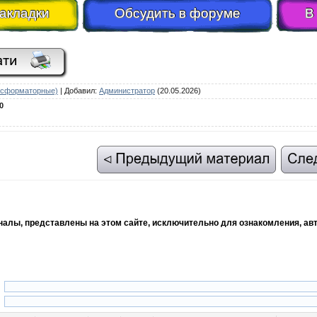
закладки
Обсудить в форуме
В
ансформаторные)
|
Добавил
:
Администратор
(20.05.2026)
0
рналы, представлены на этом сайте, исключительно для ознакомления, ав