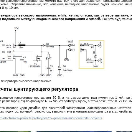
ное высокое напряжение, вы можете настроить его для реальных приложений, добав
схеме. Обратите внимание, что конечное выходное напряжение будет немного меня
т 0 до 10 мА.
енератора высокого напряжения, while, не так опасна, как сетевое питание
о подключен между выходом высокого напряжения и землей. Так что будьте оче
 генератора высокого напряжения
счеты шунтирующего регулятора
выходное напряжение составляет 50 В, а на самом деле вам нужен ток 1 мА при
резистора (RS) по формуле RS = Vin-Vreqd/Ireqd (здесь, в этом case, это 50–27 В/1 м
 это базовая идея дизайна для любителей электроники. Заинтересованные читател
ак индуктор, полевой транзистор, выпрямитель и конденсатор фильтра и т. д., чтобы 
m/electronics-projects/prototypes/hv-generator-microcontroller-projects