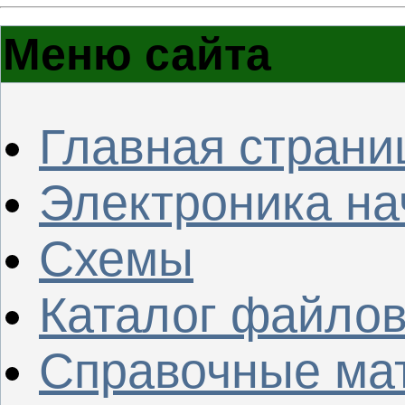
Меню сайта
Главная страни
Электроника н
Схемы
Каталог файло
Справочные ма