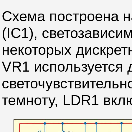
Схема построена н
(IC1), светозависи
некоторых дискрет
VR1 используется 
светочувствительн
темноту, LDR1 вкл