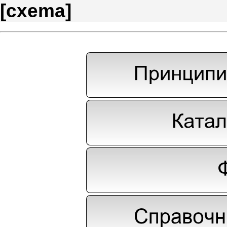
[
cxema
]