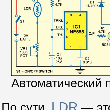
Автоматический 
LDR
По сути,
— это