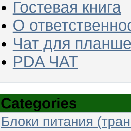
Гостевая книга
О ответственно
Чат для планше
PDA ЧАТ
Categories
Блоки питания (тра