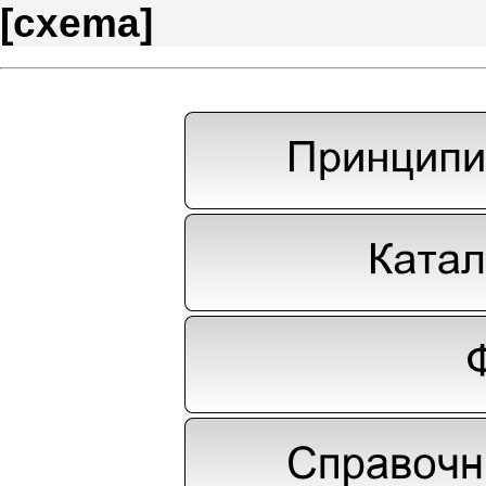
[
cxema
]