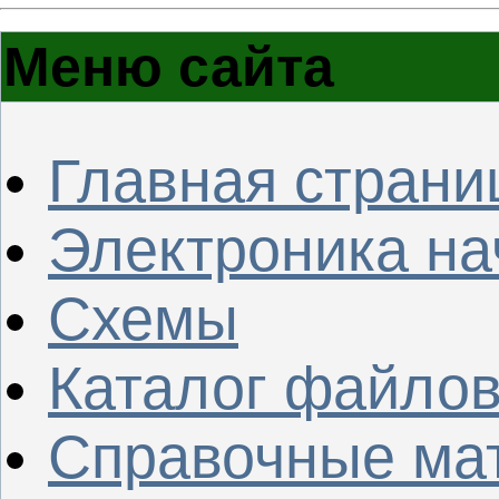
Меню сайта
Главная страни
Электроника н
Схемы
Каталог файло
Справочные ма