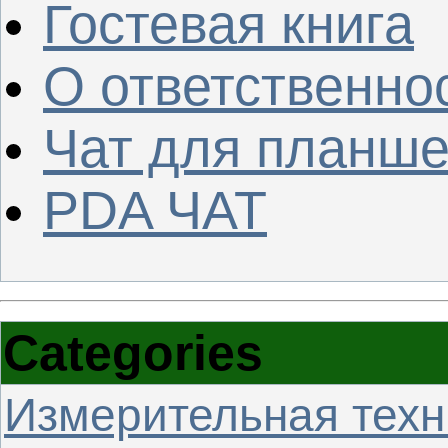
Гостевая книга
О ответственно
Чат для планше
PDA ЧАТ
Categories
Измерительная техн