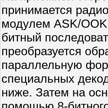
принимается ради
модулем ASK/OOK 
битный последоват
преобразуется обр
параллельную фо
специальных декод
ниже. Затем на осн
помощью 8-битного