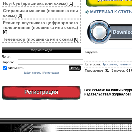
Ноутбук (прошивка или схема)
[1]
Стиральная машина (прошивка или
МАТЕРИАЛ К СТАТЬЕ
схема)
[0]
Ресивер спутникого цифроврового
телевидиния (прошивка или схема)
[0]
Телевизор (прошивка или схема)
[0]
Форма входа
загрузка...
Логин:
Пароль:
Категория
:
Прошивки, печатки,
запомнить
Просмотров
:
31
|
Загрузок
:
0
|
Забыл пароль
|
Регистрация
Все ссылки на книги и жур
Регистрация
издательствам журналов!