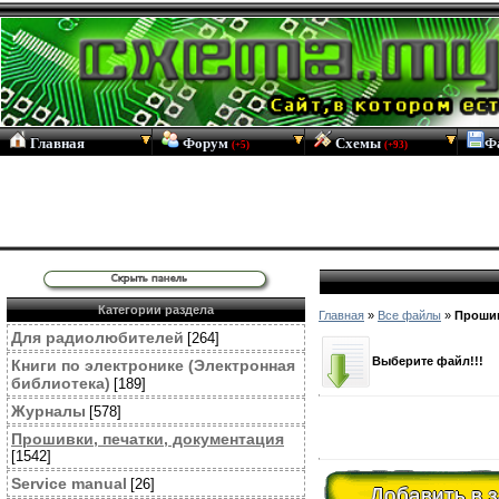
Главная
Форум
Схемы
Ф
(+5)
(+93)
Категории раздела
Главная
»
Все файлы
»
Прошив
Для радиолюбителей
[264]
Выберите файл!!!
Книги по электронике (Электронная
библиотека)
[189]
Журналы
[578]
Прошивки, печатки, документация
[1542]
Service manual
[26]
Добавить в 